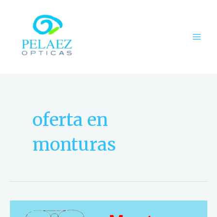
Ir
MAI
al
ME
contenido
oferta en
monturas
Oferta