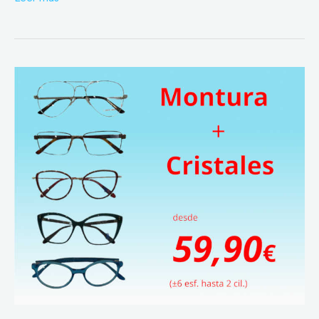
Oferta
en
Monturas
+
Cristales