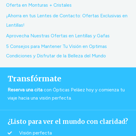
Oferta en Monturas + Cristales
¡Ahorra en tus Lentes de Contacto: Ofertas Exclusivas en
Lentillas!
Aprovecha Nuestras Ofertas en Lentillas y Gafas
5 Consejos para Mantener Tu Visión en Optimas
Condiciones y Disfrutar de la Belleza del Mundo
Transfórmate
Reserva una cita
con Ópticas Peláez hoy y comienza tu
viaje hacia una visión perfecta.
¿Listo para ver el mundo con claridad?
Visión perfecta