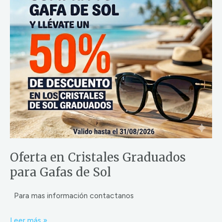
Graduados
para
Gafas
de
Sol
Oferta en Cristales Graduados
para Gafas de Sol
Para mas información contactanos
Leer más »